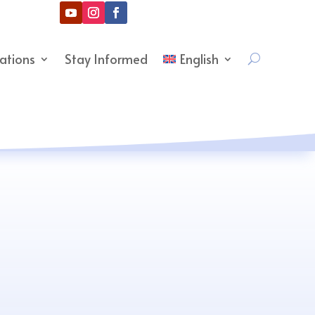
cations
Stay Informed
English