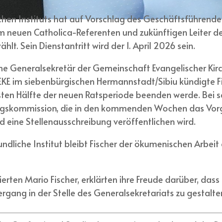
chen Instituts hat auf Vorschlag des Geschäftsführend
um neuen Catholica-Referenten und zukünftigen Leiter d
t. Sein Dienstantritt wird der 1. April 2026 sein.
che Generalsekretär der Gemeinschaft Evangelischer Kir
EKE im siebenbürgischen Hermannstadt/Sibiu kündigte F
ersten Hälfte der neuen Ratsperiode beenden werde. Bei s
dungskommission, die in den kommenden Wochen das Vo
d eine Stellenausschreibung veröffentlichen wird.
liche Institut bleibt Fischer der ökumenischen Arbeit e
lierten Mario Fischer, erklärten ihre Freude darüber, d
rgang in der Stelle des Generalsekretariats zu gestalte