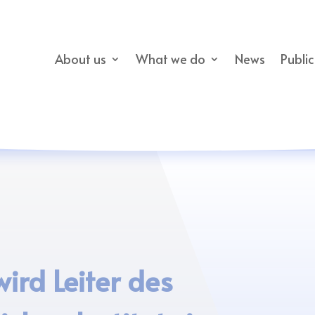
About us
What we do
News
Publi
ird Leiter des