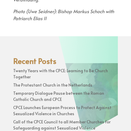
Photo (Uwe Seidner): Bishop Markus Schoch with
Patriarch Elias II
Recent Posts
Twenty Years with the CPCE: Learning to Be Church
Together
The Protestant Church in the Netherlands
Temporary Dialogue Pause between the Roman
Catholic Church and CPCE
CPCE Launches European Process to Protect Against
Sexualized Violence in Churches
Call of the CPCE Council to all Member Churches for
Safeguarding against Sexualized Violence