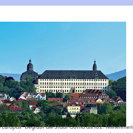
 Europas” begrüßt die Stadt Gotha als 102. Teilnehm