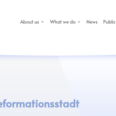
About us
What we do
News
Publi
Reformationsstadt