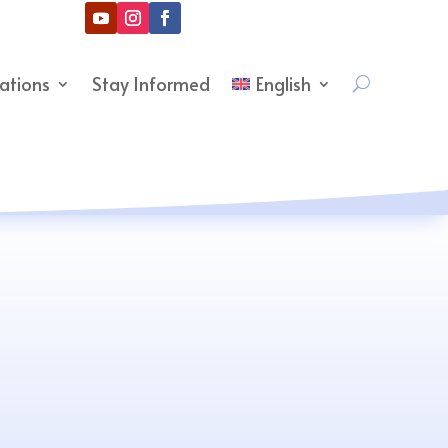
cations
Stay Informed
English