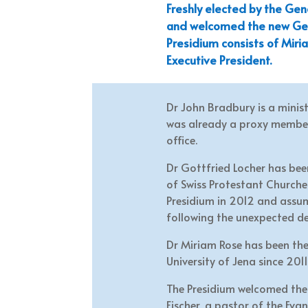
Freshly elected by the Gen
and welcomed the new Gene
Presidium consists of Miri
Executive President.
Dr John Bradbury is a minis
was already a proxy member 
office.
Dr Gottfried Locher has been
of Swiss Protestant Churche
Presidium in 2012 and assum
following the unexpected de
Dr Miriam Rose has been the
University of Jena since 2011
The Presidium welcomed the
Fischer, a pastor of the Ev