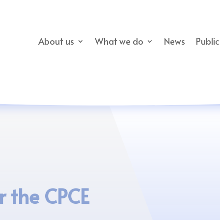
About us
What we do
News
Publi
r the CPCE