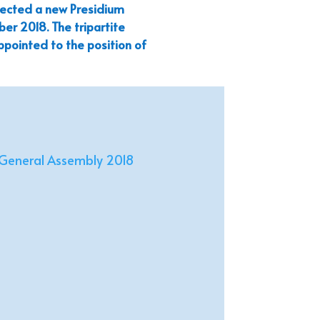
elected a new Presidium
r 2018. The tripartite
ppointed to the position of
General Assembly 2018