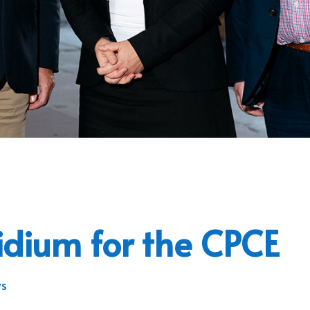
idium for the CPCE
s