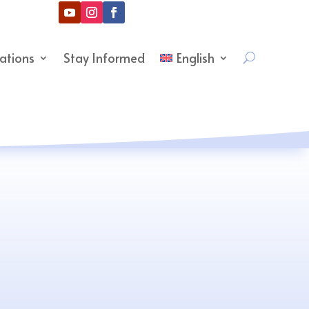
cations
Stay Informed
English