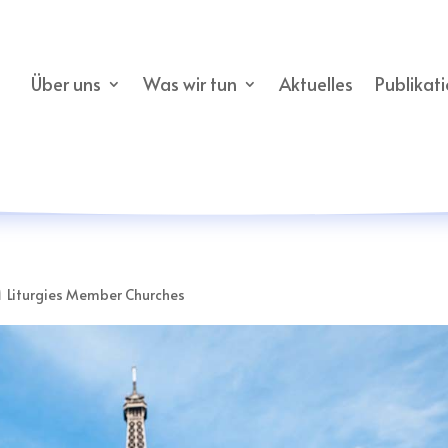
Über uns
Was wir tun
Aktuelles
Publikat
h
Liturgies Member Churches